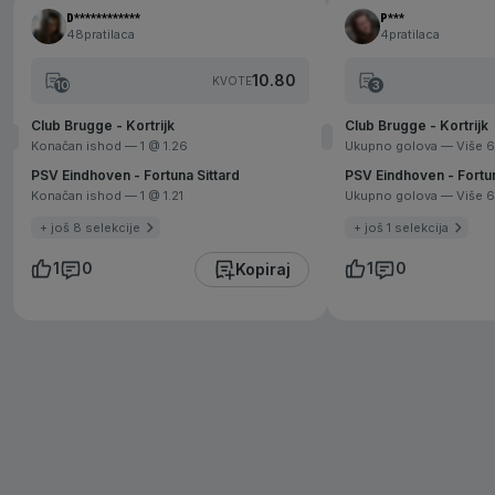
D************
P***
48
pratilaca
4
pratilaca
10.80
KVOTE
10
3
Club Brugge - Kortrijk
Club Brugge - Kortrijk
Konačan ishod
— 1
@ 1.26
Ukupno golova
— Više 6
PSV Eindhoven - Fortuna Sittard
PSV Eindhoven - Fortun
Konačan ishod
— 1
@ 1.21
Ukupno golova
— Više 6
+ još 8 selekcije
+ još 1 selekcija
1
0
1
0
Kopiraj