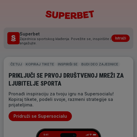
Superbet
Istraži
Zajednica sportskog klađenja. Povežite se, inspirišite i
angažujte.
ČETUJ
KOPIRAJ TIKETE
INSPIRIŠI SE
BUDI DEO ZAJEDNICE
PRIKLJUČI SE PRVOJ DRUŠTVENOJ MREŽI ZA
LJUBITELJE SPORTA
Pronađi inspiraciju za tvoju igru na Supersocialu!
Kopiraj tikete, podeli svoje, razmeni strategije sa
prijateljima.
Pridruži se Supersocialu